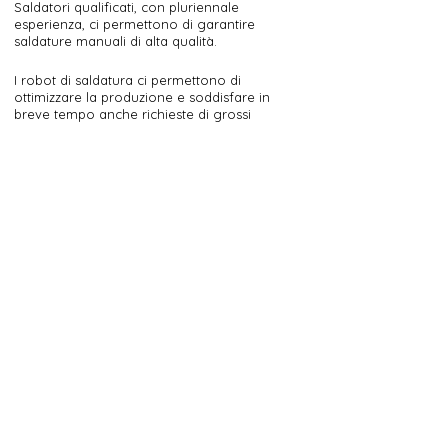
Saldatori qualificati, con pluriennale
esperienza, ci permettono di garantire
saldature manuali di alta qualità.
I robot di saldatura ci permettono di
ottimizzare la produzione e soddisfare in
breve tempo anche richieste di grossi
quantitativi.
FINITURA, CONTROLLO
& IMBALLAGGIO
Controlliamo e imballiamo accuratamente
tutto il materiale che viene verniciato o
cromato presso fornitori esterni.